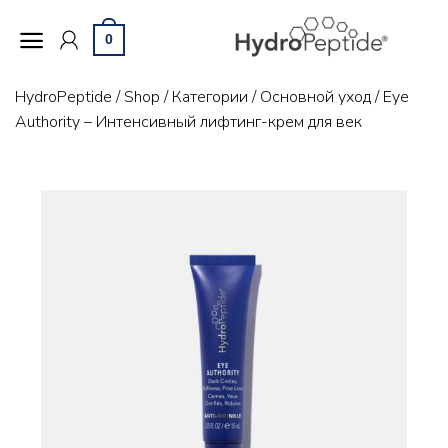
Skip
to
0
content
HydroPeptide
/
Shop
/
Категории
/
Основной уход
/
Eye
Authority – Интенсивный лифтинг-крем для век