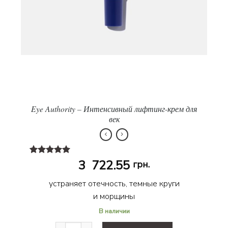
Eye Authority – Интенсивный лифтинг-крем для
век
Рейтинг
18
3 722.55
грн.
4.83
из 5
на основе
устраняет отечность, темные круги
опроса
пользователей
и морщины
В наличии
Количество товара Eye Authority – Интенсивный 