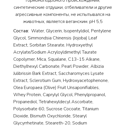
гормоноподобного происхождения,
синтетические отдушки, отбеливатели и другие
агрессивные компоненты, не испытывался на
животных, является веганским. pH 5,5
Состав:
Water, Glycerin, Isopentyldiol, Pentylene
Glycol, Simmondsia Chinensis (Jojoba) Leaf
Extract, Sorbitan Stearate, Hydroxyethyl
Acrylate/Sodium Acryloyldimethyl Taurate
Copolymer, Mica, Squalane, C13-15 Alkane,
Diethylhexyl Carbonate, Pearl Powder, Albizia
Julibrissin Bark Extract, Saccharomyces Lysate
Extract, Sclerotium Gum, Hydroxyacetophenone,
Olea Europaea (Olive) Fruit Unsaponifiables,
Whey Protein, Caprylyl Glycol, Phenylpropanol,
Propanediol, Tetrahexyldecyl Ascorbate,
Polysorbate 60, Sucrose Cocoate, Titanium
Dioxide, Bismuth Oxychloride, Stearyl
Glycyrrhetinate, Steareth-20, Sodium