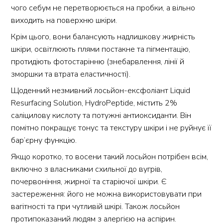
чого себум не перетворюється на пробки, а вільно
виходить на поверхню шкіри.
Крім цього, вони балансують надлишкову жирність
шкіри, освітлюють плями постакне та пігментацію,
протидіють фотостарінню (знебарвлення, лінії й
зморшки та втрата еластичності).
Щоденний незмивний лосьйон-ексфоліант Liquid
Resurfacing Solution, HydroPeptide, містить 2%
саліцилову кислоту та потужні антиоксиданти. Він
помітно покращує тонус та текстуру шкіри і не руйнує її
бар’єрну функцію.
Якщо коротко, то восени такий лосьйон потрібен всім,
включно з власниками схильної до вугрів,
почервоніння, жирної та старіючої шкіри. Є
застереження: його не можна використовувати при
вагітності та при чутливій шкірі. Також лосьйон
протипоказаний людям з алергією на аспірин.