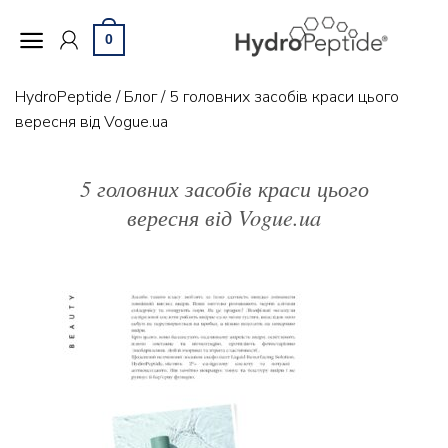
Skip
to
0
content
HydroPeptide
/
Блог
/
5 головних засобів краси цього
вересня від Vogue.ua
5 головних засобів краси цього
вересня від Vogue.ua