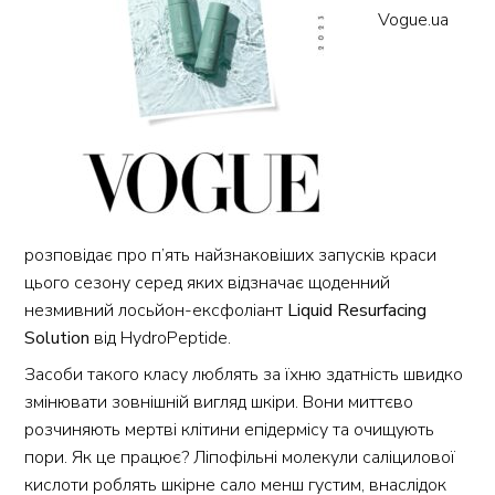
Vogue.ua
розповідає про п’ять найзнаковіших запусків краси
цього сезону серед яких відзначає щоденний
незмивний лосьйон-ексфоліант
Liquid Resurfacing
Solution
від HydroPeptide.
Засоби такого класу люблять за їхню здатність швидко
змінювати зовнішній вигляд шкіри. Вони миттєво
розчиняють мертві клітини епідермісу та очищують
пори. Як це працює? Ліпофільні молекули саліцилової
кислоти роблять шкірне сало менш густим, внаслідок