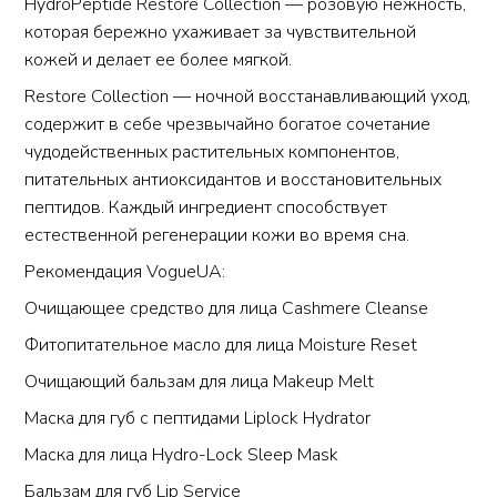
HydroPeptide
Restore Collection
— розовую нежность,
которая бережно ухаживает за чувствительной
кожей и делает ее более мягкой.
Restore Collection
— ночной восстанавливающий уход,
содержит в себе чрезвычайно богатое сочетание
чудодейственных растительных компонентов,
питательных антиоксидантов и восстановительных
пептидов. Каждый ингредиент способствует
естественной регенерации кожи во время сна.
Рекомендация
VogueUA
:
Очищающее средство для лица
Cashmere Cleanse
Фитопитательное масло для лица
Moisture Reset
Очищающий бальзам для лица
Makeup Melt
Маска для губ с пептидами
Liplock Hydrator
Маска для лица
Hydro-Lock Sleep Mask
Бальзам для губ
Lip Service