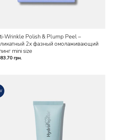
+
ti-Wrinkle Polish & Plump Peel –
ликатный 2х фазный омолаживающий
инг mini size
883.70
грн.
W