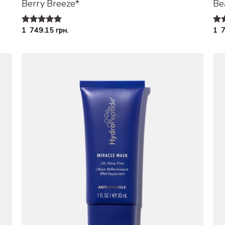
Berry Breeze*
Be
1 749.15
грн.
1 
Оценка
Оц
5.00
из 5
4.7