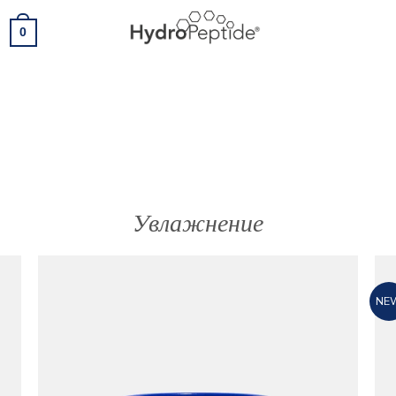
e
0
3
Увлажнение
NE