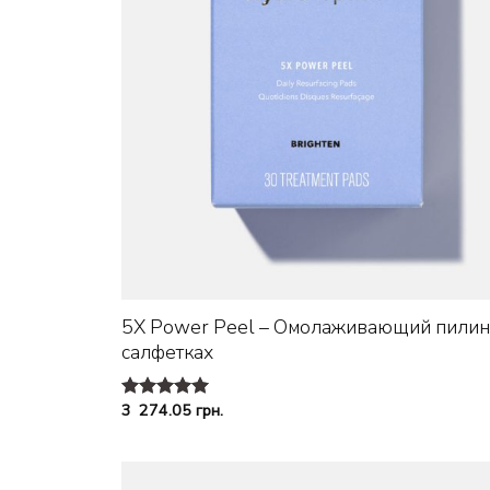
+
5X Power Peel – Омолаживающий пилин
салфетках
3 274.05
грн.
Оценка
4.90
из 5