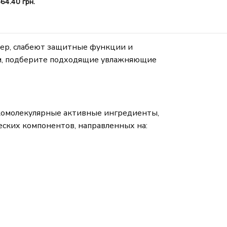
664.40
грн.
ьер, слабеют защитные функции и
м, подберите подходящие увлажняющие
зкомолекулярные активные ингредиенты,
еских компонентов, направленных на: