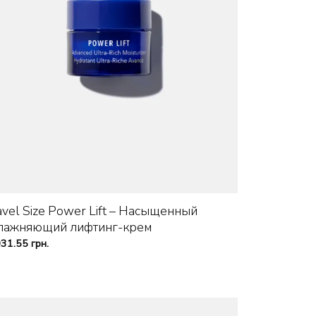
+
avel Size Power Lift – Насыщенный
лажняющий лифтинг-крем
031.55
грн.