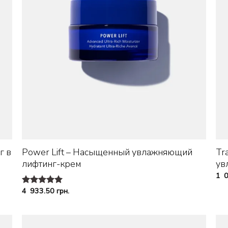
+
г в
Power Lift – Насыщенный увлажняющий
Tr
лифтинг-крем
ув
1 
4 933.50
грн.
Оценка
5.00
из 5