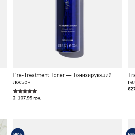
+
Pre-Treatment Toner — Тонизирующий
Tr
й
лосьон
ге
62
2 107.95
грн.
Оценка
4.96
из 5
NEW
NE