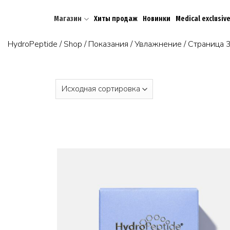
Skip
to
Магазин
Хиты продаж
Новинки
Medical exclusiv
content
HydroPeptide
/
Shop
/
Показания
/
Увлажнение
/
Страница 