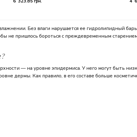
6 323.85
грн.
4 
лажнении. Без влаги нарушается ее гидролипидный бар
обы не пришлось бороться с преждевременным старение
е?
хности — на уровне эпидермиса. У него могут быть ни
овне дермы. Как правило, в его составе больше косметич