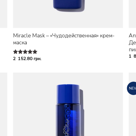
+
Miracle Mask – «Чудодейственная» крем-
An
маска
Де
пил
1 
2 152.80
грн.
Оценка
5.00
из 5
NE