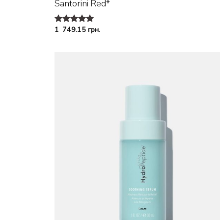
Santorini Red*
1 749.15
грн.
Оценка
5.00
из 5