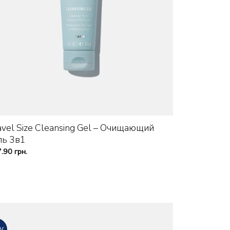
+
avel Size Cleansing Gel – Очищающий
ль 3в1
7.90
грн.
W