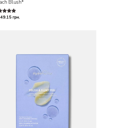
ach Blush*
749.15
грн.
енка
5
из 5