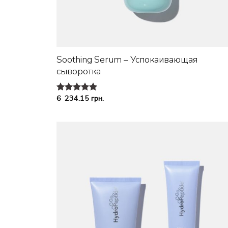
+
Soothing Serum – Успокаивающая
сыворотка
6 234.15
грн.
Оценка
5.00
из 5