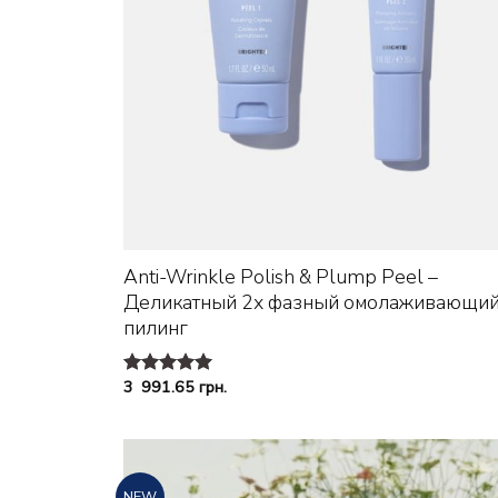
+
Anti-Wrinkle Polish & Plump Peel –
Деликатный 2х фазный омолаживающи
пилинг
3 991.65
грн.
Оценка
5.00
из 5
NEW